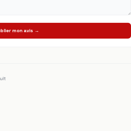
blier mon avis →
uit