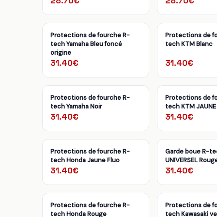
28.70€
28.70€
Protections de fourche R-
Protections de f
tech Yamaha Bleu foncé
tech KTM Blanc
origine
31.40€
31.40€
Protections de fourche R-
Protections de f
tech Yamaha Noir
tech KTM JAUNE
31.40€
31.40€
Protections de fourche R-
Garde boue R-t
tech Honda Jaune Fluo
UNIVERSEL Roug
31.40€
31.40€
Protections de fourche R-
Protections de f
tech Honda Rouge
tech Kawasaki ver