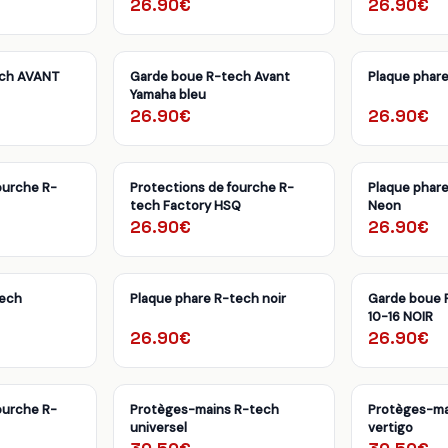
26.90€
26.90€
ech AVANT
Garde boue R-tech Avant
Plaque phare
Yamaha bleu
26.90€
26.90€
ourche R-
Protections de fourche R-
Plaque phar
tech Factory HSQ
Neon
26.90€
26.90€
tech
Plaque phare R-tech noir
Garde boue 
10-16 NOIR
26.90€
26.90€
ourche R-
Protèges-mains R-tech
Protèges-ma
universel
vertigo