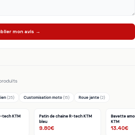
blier mon avis →
produits
tien
(25)
Customisation moto
(15)
Roue jante
(2)
 R-tech KTM
Patin de chaine R-tech KTM
Bavette amo
bleu
KTM
9.80€
13.40€