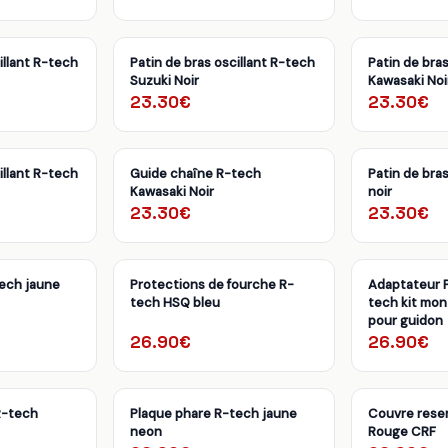
illant R-tech
Patin de bras oscillant R-tech
Patin de bras
Suzuki Noir
Kawasaki Noi
23.30€
23.30€
illant R-tech
Guide chaîne R-tech
Patin de bras
Kawasaki Noir
noir
23.30€
23.30€
tech jaune
Protections de fourche R-
Adaptateur 
tech HSQ bleu
tech kit mon
pour guidon
26.90€
26.90€
R-tech
Plaque phare R-tech jaune
Couvre reser
neon
Rouge CRF