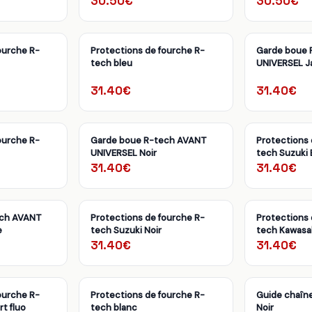
30.50€
30.50€
ourche R-
Protections de fourche R-
Garde boue 
tech bleu
UNIVERSEL J
31.40€
31.40€
ourche R-
Garde boue R-tech AVANT
Protections 
UNIVERSEL Noir
tech Suzuki 
31.40€
31.40€
ech AVANT
Protections de fourche R-
Protections 
e
tech Suzuki Noir
tech Kawasak
31.40€
31.40€
ourche R-
Protections de fourche R-
Guide chaîn
t fluo
tech blanc
Noir