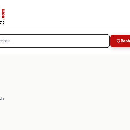
Rech
ch