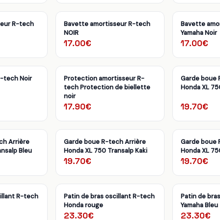
seur R-tech
Bavette amortisseur R-tech
Bavette amo
NOIR
Yamaha Noir
17.00€
17.00€
R-tech Noir
Protection amortisseur R-
Garde boue R
tech Protection de biellette
Honda XL 750
noir
17.90€
19.70€
ch Arrière
Garde boue R-tech Arrière
Garde boue R
nsalp Bleu
Honda XL 750 Transalp Kaki
Honda XL 75
19.70€
19.70€
illant R-tech
Patin de bras oscillant R-tech
Patin de bras
Honda rouge
Yamaha Bleu
23.30€
23.30€