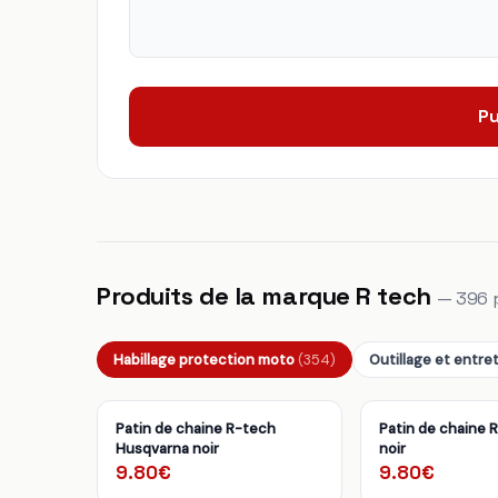
Pu
Produits de la marque R tech
— 396 
Habillage protection moto
(354)
Outillage et entre
Patin de chaine R-tech
Patin de chaine
Husqvarna noir
noir
9.80€
9.80€