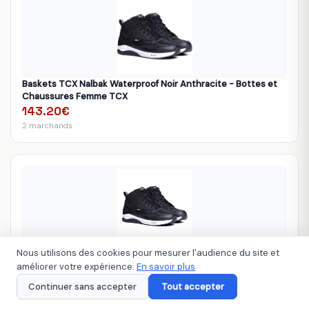
Baskets TCX Nalbak Waterproof Noir Anthracite - Bottes et
Chaussures Femme TCX
143.20€
2 marchands
Nous utilisons des cookies pour mesurer l'audience du site et
Baskets NALBAK WP TCX
améliorer votre expérience.
En savoir plus
143.20€
2 marchands
Continuer sans accepter
Tout accepter