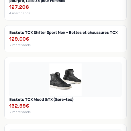
pourpre, taille 38 pour Femmes
127.20€
4 marchands
Baskets TCX Shifter Sport Noir - Bottes et chaussures TCX
129.00€
2 marchands
Baskets TCX Mood GTX (Gore-tex)
132.99€
2 marchands