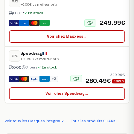
MAX
+0.00€ vs meilleur prix
0 EUR
En stock
249.99€
3
VISA
CB
4×
Voir chez Maxxess
→
Speedway
SPE
+30.50€ vs meilleur prix
0.00
3 jours
En stock
329.99€
+2
2
280.49€
VISA
PayPal
AMEX
PROMO
Voir chez Speedway
→
Voir tous les Casques intégraux
·
Tous les produits SHARK