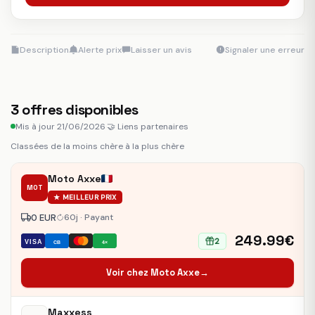
Description
Alerte prix
Laisser un avis
Signaler une erreur
3
offres disponibles
Mis à jour 21/06/2026
·
🤝 Liens partenaires
Classées de la moins chère à la plus chère
Moto Axxe
MOT
★ MEILLEUR PRIX
0 EUR
60j · Payant
249.99€
2
VISA
CB
4×
Voir chez Moto Axxe
→
Maxxess