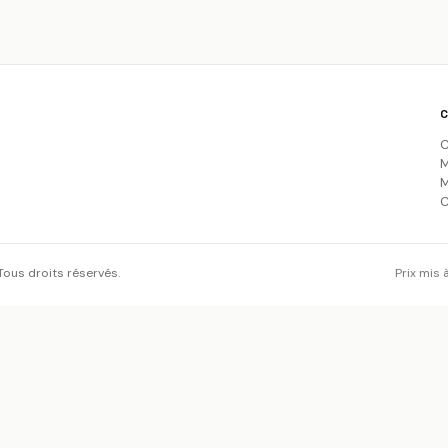
C
M
M
C
us droits réservés.
Prix mis 