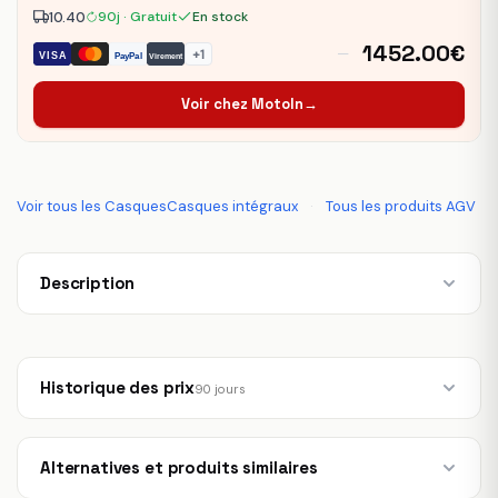
10.40
90j · Gratuit
En stock
1452.00€
—
+1
VISA
PayPal
Virement
Voir chez MotoIn
→
Voir tous les CasquesCasques intégraux
·
Tous les produits AGV
Description
Historique des prix
90 jours
Alternatives et produits similaires