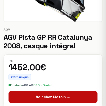
AGV
AGV Pista GP RR Catalunya
2008, casque intégral
Prix
1452.00€
Offre unique
En stock
10.40
90j · Gratuit
Voir chez MotoIn →