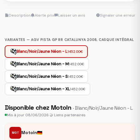
Description
Alerte prix
Laisser un avis
Signaler une erreur
VARIANTES — AGV PISTA GP RR CATALUNYA 2008, CASQUE INTÉGRAL
Blanc/Noir/Jaune Néon - L
1452.00€
Blanc/Noir/Jaune Néon - M
1452.00€
Blanc/Noir/Jaune Néon - S
1452.00€
Blanc/Noir/Jaune Néon - XL
1452.00€
Disponible chez MotoIn
· Blanc/Noir/Jaune Néon - L
Mis à jour 08/06/2026
·
🤝 Liens partenaires
MotoIn
MOT